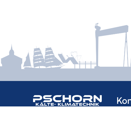
Kon
Heger
24248
Unser